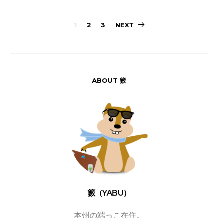
投
1
2
3
NEXT
稿
の
ペ
ABOUT 籔
ー
ジ
送
り
籔（YABU）
本州の端っこ在住。