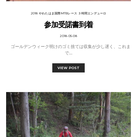
2018 やわたはま国際MTBレース ３時間エンデューロ
参加受諾書到着
2018-05-08
ゴールデンウィーク明けのゴミ捨ては収集が少し遅く、これま
で…
VIEW POST