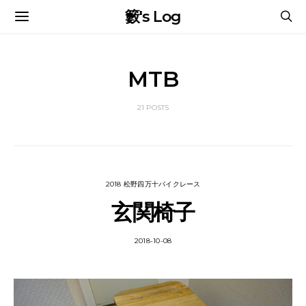
籔's Log
MTB
21 POSTS
2018 松野四万十バイクレース
玄関椅子
2018-10-08