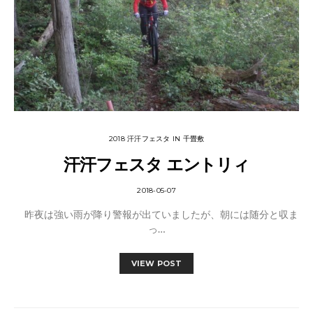
2018 汗汗フェスタ IN 千畳敷
汗汗フェスタ エントリィ
2018-05-07
昨夜は強い雨が降り警報が出ていましたが、朝には随分と収ま
っ…
VIEW POST