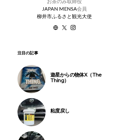
お茶のみ取締役
JAPAN MENSA
会員
柳井市ふるさと観光大使
注目の記事
遊星からの物体X（The
Thing）
粘度戻し