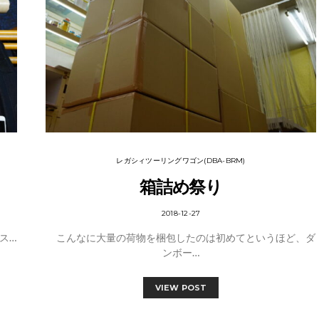
レガシィツーリングワゴン(DBA-BRM)
箱詰め祭り
2018-12-27
ス…
こんなに大量の荷物を梱包したのは初めてというほど、ダ
ンボー…
VIEW POST