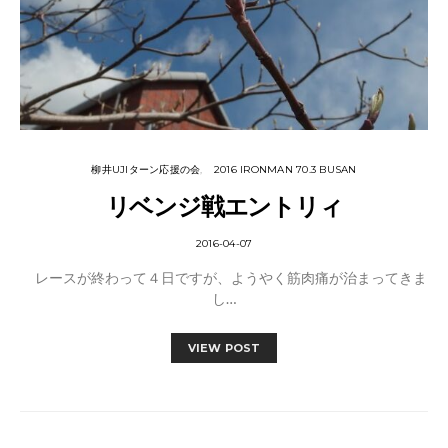
柳井UJIターン応援の会
2016 IRONMAN 70.3 BUSAN
リベンジ戦エントリィ
2016-04-07
レースが終わって４日ですが、ようやく筋肉痛が治まってきま
し…
VIEW POST