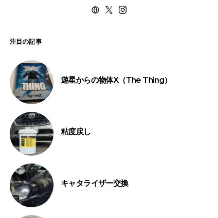
注目の記事
遊星からの物体X（The Thing）
粘度戻し
キャタライザー交換