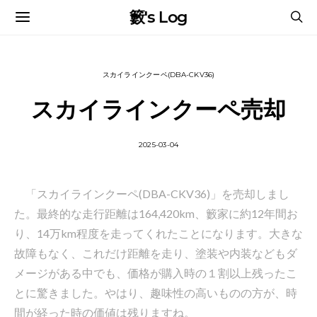
籔's Log
スカイラインクーペ(DBA-CKV36)
スカイラインクーペ売却
2025-03-04
「スカイラインクーペ(DBA-CKV36)」を売却しまし
た。最終的な走行距離は164,420km、籔家に約12年間お
り、14万km程度を走ってくれたことになります。大きな
故障もなく、これだけ距離を走り、塗装や内装などもダ
メージがある中でも、価格が購入時の１割以上残ったこ
とに驚きました。やはり、趣味性の高いものの方が、時
間が経った時の価値は残りますね。