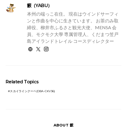
籔（YABU）
本州の端っこ在住。 現在はウインドサーフィ
ンと作曲を中心に生きています。 お茶のみ取
締役、柳井市ふるさと観光大使、MENSA 会
員、モクモク大學 専属管理人、くだまつ笠戸
島アイランドトレイル コースディレクター
Related Topics
スカイラインクーペ(DBA-CKV36)
ABOUT 籔