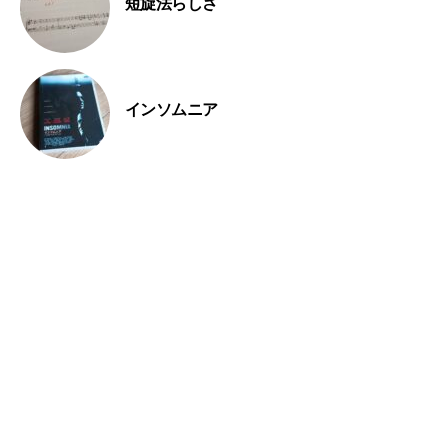
短旋法らしさ
インソムニア