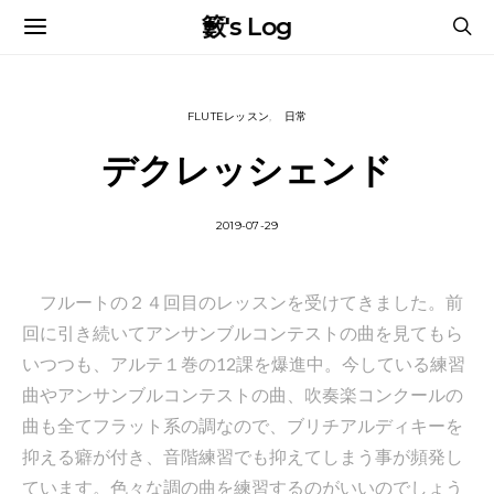
籔's Log
FLUTEレッスン
日常
デクレッシェンド
2019-07-29
フルートの２４回目のレッスンを受けてきました。前
回に引き続いてアンサンブルコンテストの曲を見てもら
いつつも、アルテ１巻の12課を爆進中。今している練習
曲やアンサンブルコンテストの曲、吹奏楽コンクールの
曲も全てフラット系の調なので、ブリチアルディキーを
抑える癖が付き、音階練習でも抑えてしまう事が頻発し
ています。色々な調の曲を練習するのがいいのでしょう