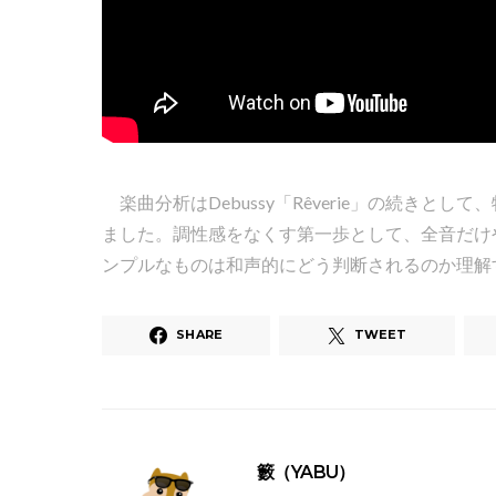
楽曲分析はDebussy「Rêverie」の続き
ました。調性感をなくす第一歩として、全音だけ
ンプルなものは和声的にどう判断されるのか理解
SHARE
TWEET
籔（YABU）