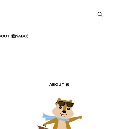
BOUT 籔(YABU)
ABOUT 籔