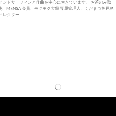
インドサーフィンと作曲を中心に生きています。 お茶のみ取
、MENSA 会員、モクモク大學 専属管理人、くだまつ笠戸島
ィレクター