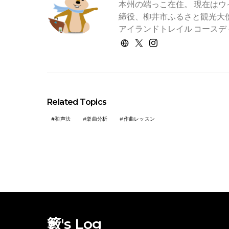
本州の端っこ在住。 現在はウ
締役、柳井市ふるさと観光大使
アイランドトレイル コースデ
Related Topics
和声法
楽曲分析
作曲レッスン
籔's Log