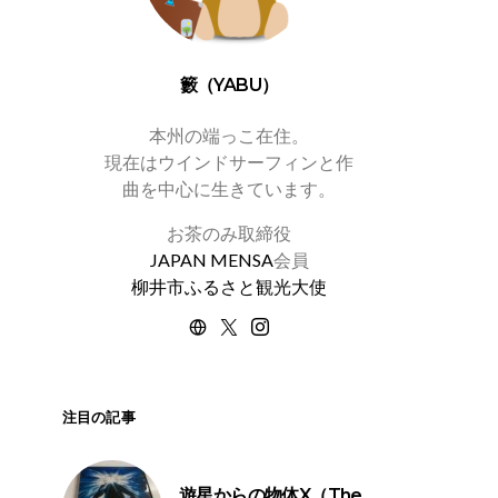
籔（YABU）
本州の端っこ在住。
現在はウインドサーフィンと作
曲を中心に生きています。
お茶のみ取締役
JAPAN MENSA
会員
柳井市ふるさと観光大使
注目の記事
遊星からの物体X（The