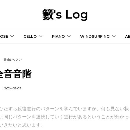
籔's Log
OSE
CELLO
PIANO
WINDSURFING
A
作曲レッスン
全音音階
2024-05-09
ひたすら反復進行のパターンを学んでいますが、何も見ない状
は同じパターンを連続していく進行があるということが分かっ
いきたいと思います。