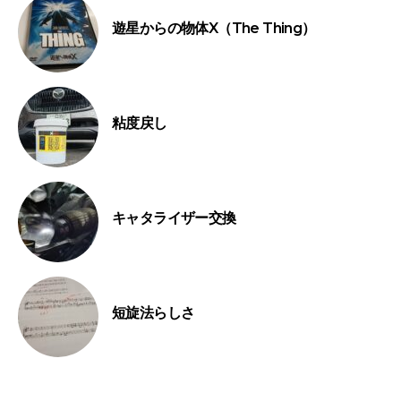
遊星からの物体X（The Thing）
粘度戻し
キャタライザー交換
短旋法らしさ