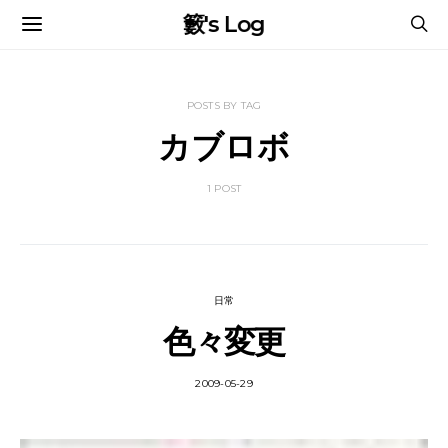
籔's Log
POSTS BY TAG
カブロボ
1 POST
日常
色々変更
2009-05-29