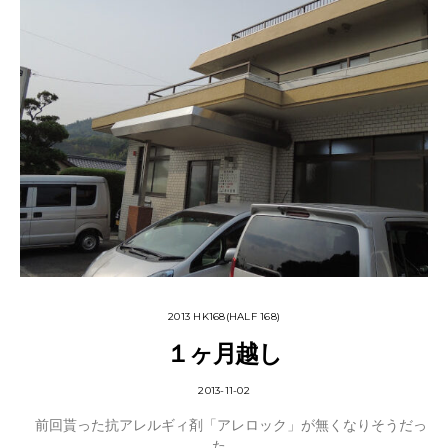
2013 HK168(HALF 168)
１ヶ月越し
2013-11-02
前回貰った抗アレルギィ剤「アレロック」が無くなりそうだっ
た…