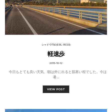
シャドウ750(EBL-RC50)
軽速歩
2013-10-12
今日もとても良い天気、朝は外に出ると肌寒い程でした。今は
暑…
VIEW POST