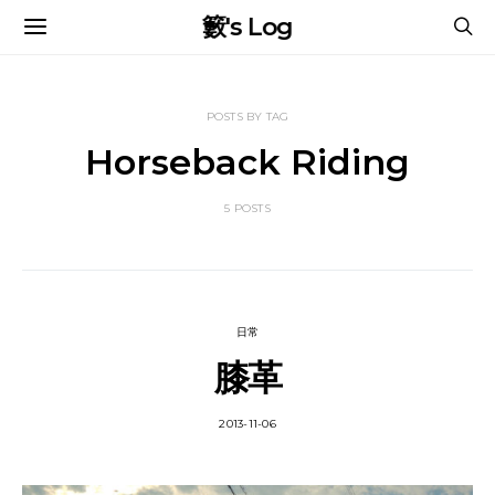
籔's Log
POSTS BY TAG
Horseback Riding
5 POSTS
日常
膝革
2013-11-06