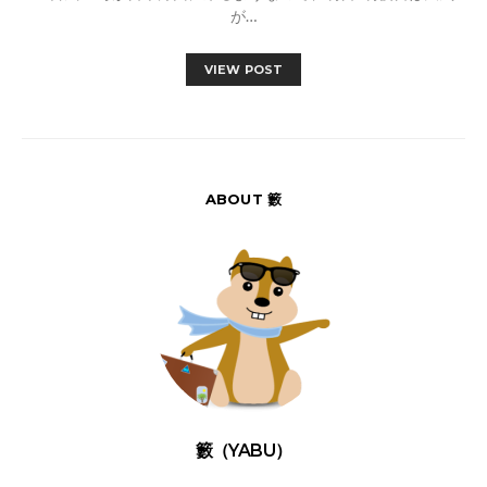
が…
VIEW POST
ABOUT 籔
籔（YABU）