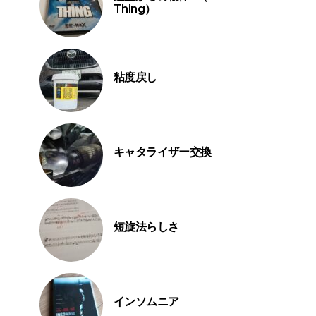
Thing）
粘度戻し
キャタライザー交換
短旋法らしさ
インソムニア