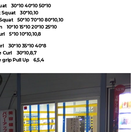
uat 30*10 40*10 50*10
t Squat 30*10,10
Squat 50*10 70*10 80*10,10
 10*10 15*10 20*10 25*10
rl 5*10 10*10,10,8
rl 30*10 35*10 40*8
 Curl 30*10,8,7
 grip Pull Up 6,5,4