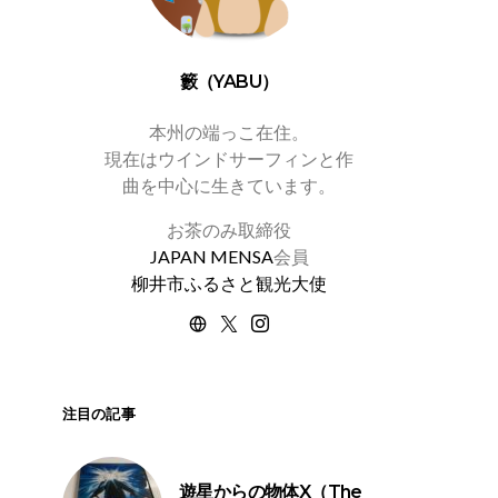
籔（YABU）
本州の端っこ在住。
現在はウインドサーフィンと作
曲を中心に生きています。
お茶のみ取締役
JAPAN MENSA
会員
柳井市ふるさと観光大使
注目の記事
遊星からの物体X（The