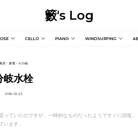
籔's Log
OSE
CELLO
PIANO
WINDSURFING
A
家具・家電・その他
分岐水栓
2016-02-23
思っていたのですが、一時的なものだったようですぐに回復。
ています。