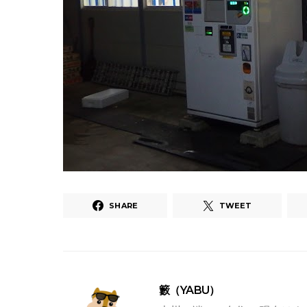
SHARE
TWEET
籔（YABU）