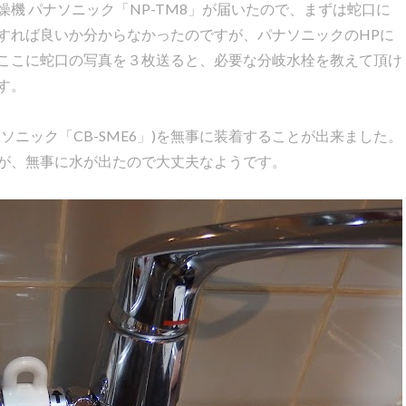
 パナソニック「NP-TM8」が届いたので、まずは蛇口に
すれば良いか分からなかったのですが、パナソニックのHPに
ここに蛇口の写真を３枚送ると、必要な分岐水栓を教えて頂け
す。
ニック「CB-SME6」)を無事に装着することが出来ました。
が、無事に水が出たので大丈夫なようです。