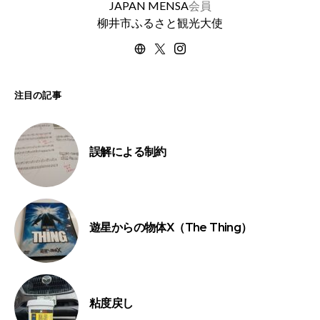
JAPAN MENSA
会員
柳井市ふるさと観光大使
注目の記事
誤解による制約
遊星からの物体X（The Thing）
粘度戻し