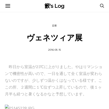
籔's Log
日常
ヴェネツィア展
2016-05-15
昨日から室温が23℃に上がりました。やはりマンショ
ンで機密性が高いので、一日を通して全く室温が変わら
ないのですが、少しずつ温かくはなっている様です。こ
この所、２週間に１℃位ずつ上昇しているので、後１ヶ
月半も経つと暑くなるかなと予想しています。