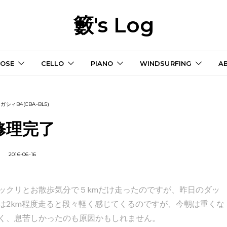
籔's Log
OSE
CELLO
PIANO
WINDSURFING
A
ガシィB4(CBA-BL5)
修理完了
2016-06-16
クリとお散歩気分で５kmだけ走ったのですが、昨日のダッ
は2km程度走ると段々軽く感じてくるのですが、今朝は重くな
く、息苦しかったのも原因かもしれません。