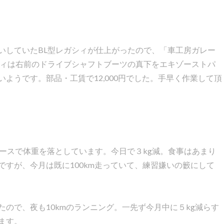
していたBL型レガシィが仕上がったので、「車工房ガレー
シィは右前のドライブシャフトブーツの真下をエキゾーストパ
ようです。部品・工賃で12,000円でした。手早く作業して頂
ースで体重を落としています。今日で３kg減。食事はあまり
すが、今月は既に100km走っていて、練習嫌いの籔にして
ので、夜も10kmのランニング。一先ず今月中に５kg減らす
ます。