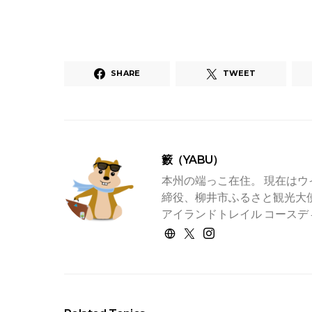
SHARE
TWEET
籔（YABU）
本州の端っこ在住。 現在はウ
締役、柳井市ふるさと観光大使
アイランドトレイル コースデ