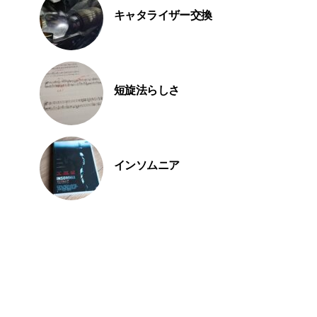
キャタライザー交換
短旋法らしさ
インソムニア