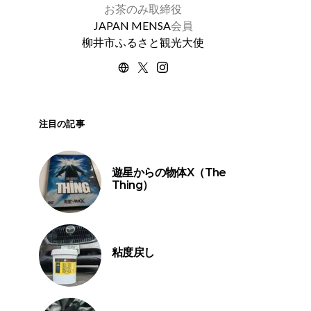
お茶のみ取締役
JAPAN MENSA
会員
柳井市ふるさと観光大使
注目の記事
遊星からの物体X（The
Thing）
粘度戻し