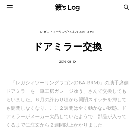
籔's Log
レガシィツーリングワゴン(DBA-BRM)
ドアミラー交換
2016-08-10
「レガシィツーリングワゴン(DBA-BRM)」の助手席側
ドアミラーを「車工房ガレージゆう」さんで交換しても
らいました。６月の終わり頃から開閉スイッチを押して
も開閉しなくなり、ここ２週間は全く動かない状態。ド
アミラーがメーカー欠品していたようで、部品が入って
くるまでに注文から２週間以上かかりました。