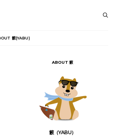
BOUT 籔(YABU)
ABOUT 籔
籔（YABU）