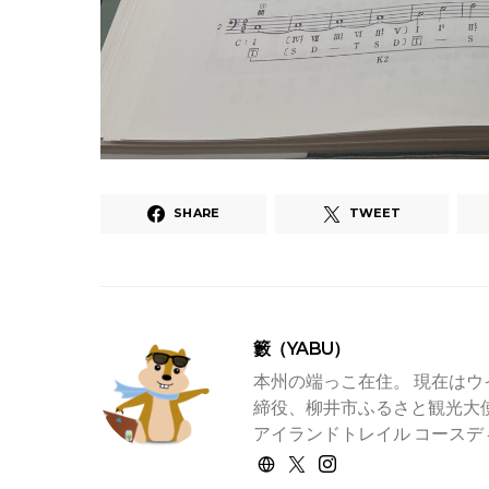
SHARE
TWEET
籔（YABU）
本州の端っこ在住。 現在はウ
締役、柳井市ふるさと観光大使
アイランドトレイル コースデ