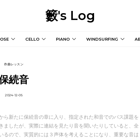
籔's Log
OSE
CELLO
PIANO
WINDSURFING
A
作曲レッスン
保続音
2024-12-05
から新たに保続音の章に入り、指定された和音でのバス課題を
きましたが、実際に連結を見たり音を聞いたりしていると、全
いるので、実質的には３声体を考えることになり、重要な音は