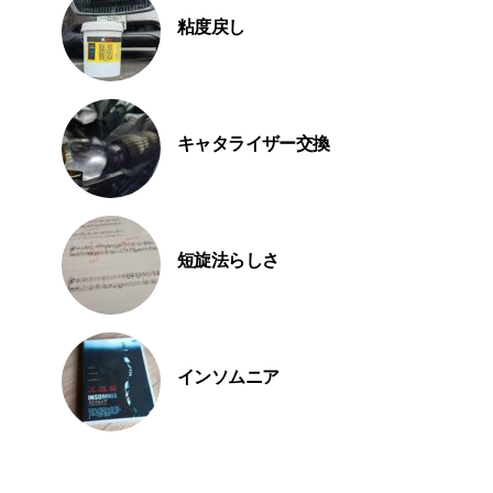
粘度戻し
キャタライザー交換
短旋法らしさ
インソムニア