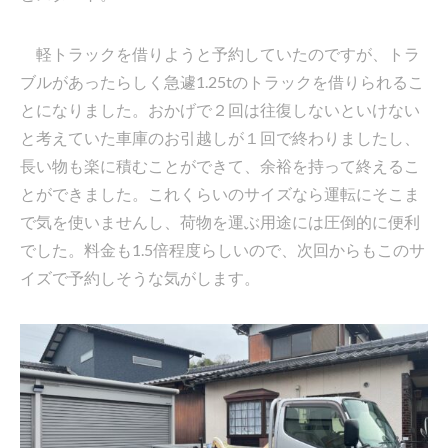
軽トラックを借りようと予約していたのですが、トラ
ブルがあったらしく急遽1.25tのトラックを借りられるこ
とになりました。おかげで２回は往復しないといけない
と考えていた車庫のお引越しが１回で終わりましたし、
長い物も楽に積むことができて、余裕を持って終えるこ
とができました。これくらいのサイズなら運転にそこま
で気を使いませんし、荷物を運ぶ用途には圧倒的に便利
でした。料金も1.5倍程度らしいので、次回からもこのサ
イズで予約しそうな気がします。