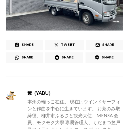
SHARE
TWEET
SHARE
SHARE
SHARE
SHARE
籔（YABU）
本州の端っこ在住。 現在はウインドサーフィ
ンと作曲を中心に生きています。 お茶のみ取
締役、柳井市ふるさと観光大使、MENSA 会
員、モクモク大學 専属管理人、くだまつ笠戸