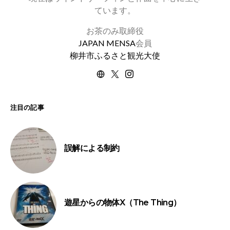
ています。
お茶のみ取締役
JAPAN MENSA
会員
柳井市ふるさと観光大使
注目の記事
誤解による制約
遊星からの物体X（The Thing）