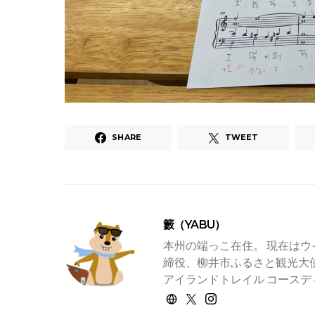
SHARE
TWEET
籔（YABU）
本州の端っこ在住。 現在はウ
締役、柳井市ふるさと観光大使
アイランドトレイル コースデ