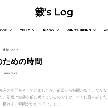
籔's Log
OSE
CELLO
PIANO
WINDSURFING
A
作曲レッスン
のための時間
2025-03-06
導入の小問を考えていましたが、前回から時間がなく、なかな
た。最近は鍵盤を前に考えているのですが、すぐに音を試した
、慣れずに時間がかかっています。