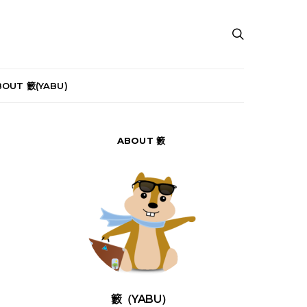
BOUT 籔(YABU)
ABOUT 籔
籔（YABU）