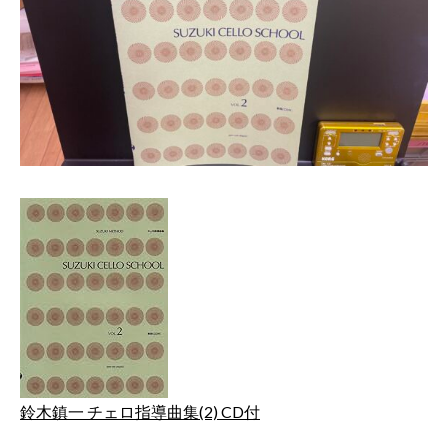
鈴木鎮一 チェロ指導曲集(2) CD付