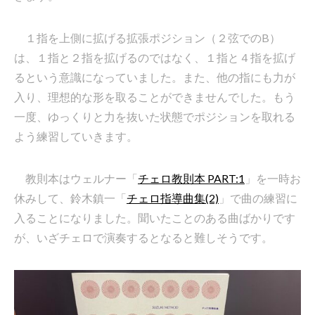
１指を上側に拡げる拡張ポジション（２弦でのB）
は、１指と２指を拡げるのではなく、１指と４指を拡げ
るという意識になっていました。また、他の指にも力が
入り、理想的な形を取ることができませんでした。もう
一度、ゆっくりと力を抜いた状態でポジションを取れる
よう練習していきます。
教則本はウェルナー「
チェロ教則本 PART:1
」を一時お
休みして、鈴木鎮一「
チェロ指導曲集(2)
」で曲の練習に
入ることになりました。聞いたことのある曲ばかりです
が、いざチェロで演奏するとなると難しそうです。