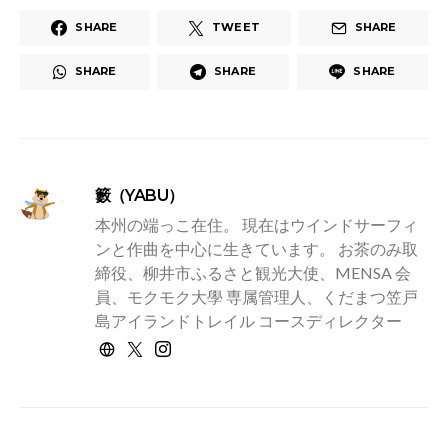
SHARE
TWEET
SHARE
SHARE
SHARE
SHARE
籔（YABU）
本州の端っこ在住。 現在はウインドサーフィ
ンと作曲を中心に生きています。 お茶のみ取
締役、柳井市ふるさと観光大使、MENSA 会
員、モクモク大學 専属管理人、くだまつ笠戸
島アイランドトレイル コースディレクター