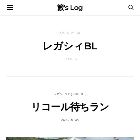
籔's Log
POSTS BY TAG
レガシィBL
2 POSTS
レガシィB4(CBA-BL5)
リコール待ちラン
2016-07-04