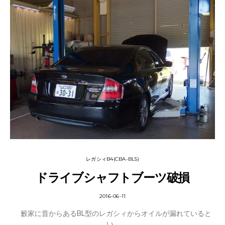
レガシィB4(CBA-BL5)
ドライブシャフトブーツ破損
2016-06-11
籔家に昔からあるBL型のレガシィからオイルが漏れていると
い…