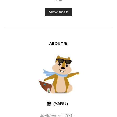
VIEW POST
ABOUT 籔
籔（YABU）
本州の端っこ在住。