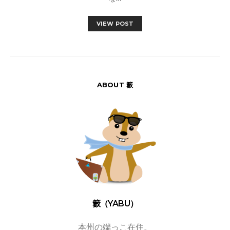
VIEW POST
ABOUT 籔
籔（YABU）
本州の端っこ在住。