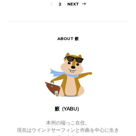
投
1
2
NEXT
稿
の
ペ
ABOUT 籔
ー
ジ
送
り
籔（YABU）
本州の端っこ在住。
現在はウインドサーフィンと作曲を中心に生き