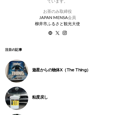
ています。
お茶のみ取締役
JAPAN MENSA
会員
柳井市ふるさと観光大使
注目の記事
遊星からの物体X（The Thing）
粘度戻し