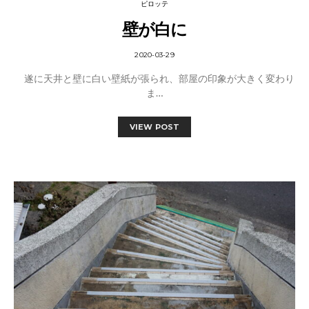
ピロッテ
壁が白に
2020-03-29
遂に天井と壁に白い壁紙が張られ、部屋の印象が大きく変わり
ま…
VIEW POST