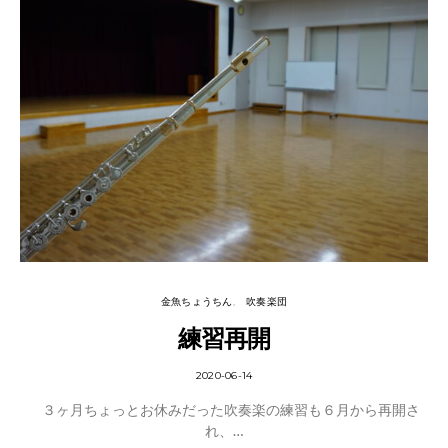
金魚ちょうちん
吹奏楽団
練習再開
2020-06-14
３ヶ月ちょっとお休みだった吹奏楽の練習も６月から再開さ
れ、…