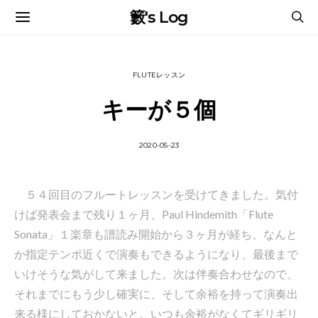
籔's Log
FLUTEレッスン
キーが５個
2020-05-23
５４回目のフルートレッスンを受けてきました。気付
けば発表会まで残り１ヶ月、Paul Hindemith「Flute
Sonata」１楽章も譜読み開始から３ヶ月が経ち、なんと
か指定テンポ近くで演奏もできるようになり、最後まで
いけそうな気がして来ました。次は伴奏合わせなので、
それまでにもう少し確実に、そして余裕を持って演奏出
来る様にしておかないと。いつも余裕がなくてギリギリ