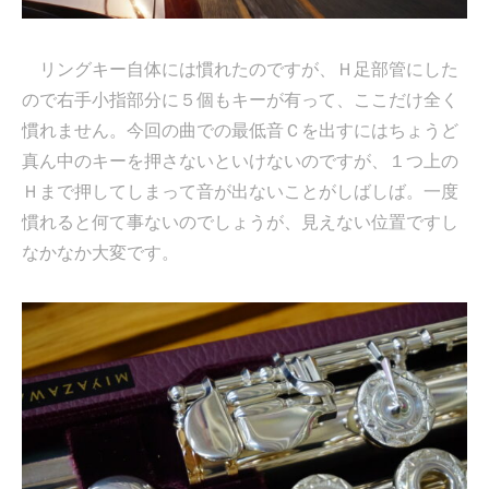
リングキー自体には慣れたのですが、Ｈ足部管にした
ので右手小指部分に５個もキーが有って、ここだけ全く
慣れません。今回の曲での最低音Ｃを出すにはちょうど
真ん中のキーを押さないといけないのですが、１つ上の
Ｈまで押してしまって音が出ないことがしばしば。一度
慣れると何て事ないのでしょうが、見えない位置ですし
なかなか大変です。