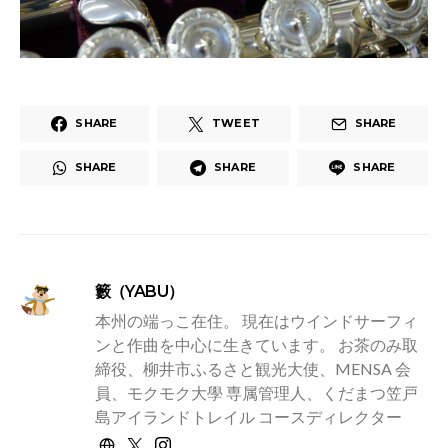
SHARE
TWEET
SHARE
SHARE
SHARE
SHARE
籔（YABU）
本州の端っこ在住。 現在はウインドサーフィ
ンと作曲を中心に生きています。 お茶のみ取
締役、柳井市ふるさと観光大使、MENSA 会
員、モクモク大學 専属管理人、くだまつ笠戸
島アイランドトレイル コースディレクター