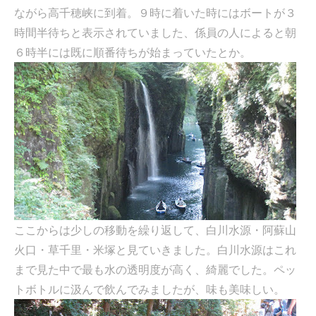
ながら高千穂峡に到着。９時に着いた時にはボートが３
時間半待ちと表示されていました、係員の人によると朝
６時半には既に順番待ちが始まっていたとか。
ここからは少しの移動を繰り返して、白川水源・阿蘇山
火口・草千里・米塚と見ていきました。白川水源はこれ
まで見た中で最も水の透明度が高く、綺麗でした。ペッ
トボトルに汲んで飲んでみましたが、味も美味しい。