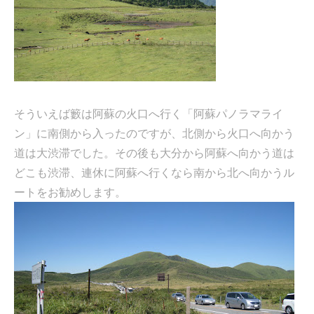
そういえば籔は阿蘇の火口へ行く「阿蘇パノラマライ
ン」に南側から入ったのですが、北側から火口へ向かう
道は大渋滞でした。その後も大分から阿蘇へ向かう道は
どこも渋滞、連休に阿蘇へ行くなら南から北へ向かうル
ートをお勧めします。