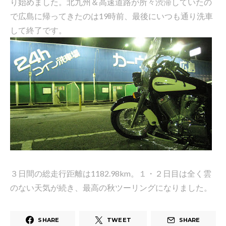
り始めました。北九州＆高速道路が所々渋滞していたの
で広島に帰ってきたのは19時前、最後にいつも通り洗車
して終了です。
３日間の総走行距離は1182.98km。１・２日目は全く雲
のない天気が続き、最高の秋ツーリングになりました。
SHARE
TWEET
SHARE