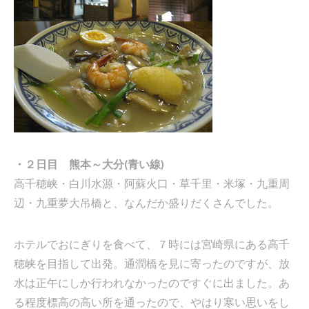
・２日目 熊本～大分(青い線)
高千穂峡・白川水源・阿蘇火口・草千里・米塚・九重周
辺・九重夢大吊橋と、なんだか盛りだくさんでした。
ホテルでおにぎりを食べて、７時には宮崎県にある高千
穂峡を目指して出発。通潤橋を見に寄ったのですが、放
水は正午にしか行われなかったのですぐに出ました。あ
る程度標高の高い所を通ったので、やはり寒い思いをし