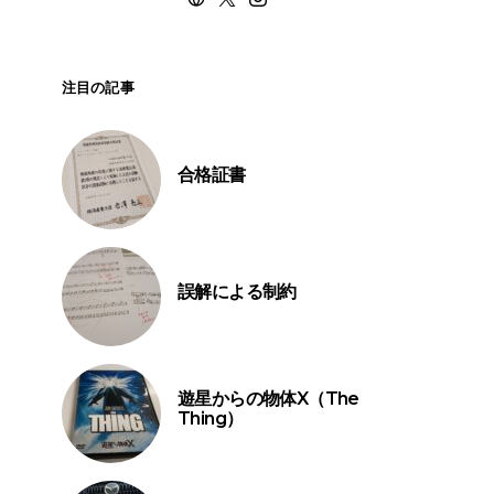
注目の記事
合格証書
誤解による制約
遊星からの物体X（The
Thing）