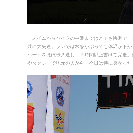
スイムからバイクの中盤まではとても快調で、
共に大失速。ランでは水をかぶっても体温が下が
パートをほぼ歩き通し、７時間以上書けて完走。
やタクシーで地元の人から「今日は特に暑かった