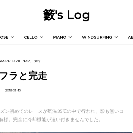
籔's Log
OSE
CELLO
PIANO
WINDSURFING
A
ONMAN70.3 VIETNAM
旅行
フラと完走
2015-05-10
場、今シーズン初めてのレースが気温35℃の中で行われ、影も無いコー
有様。完全に冷却機能が追い付きませんでした。