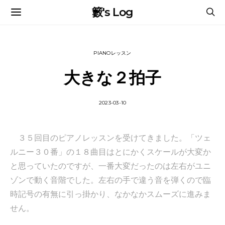
籔's Log
PIANOレッスン
大きな２拍子
2023-03-10
３５回目のピアノレッスンを受けてきました。「ツェ
ルニー３０番」の１８曲目はとにかくスケールが大変か
と思っていたのですが、一番大変だったのは左右がユニ
ゾンで動く音階でした。左右の手で違う音を弾くので臨
時記号の有無に引っ掛かり、なかなかスムーズに進みま
せん。