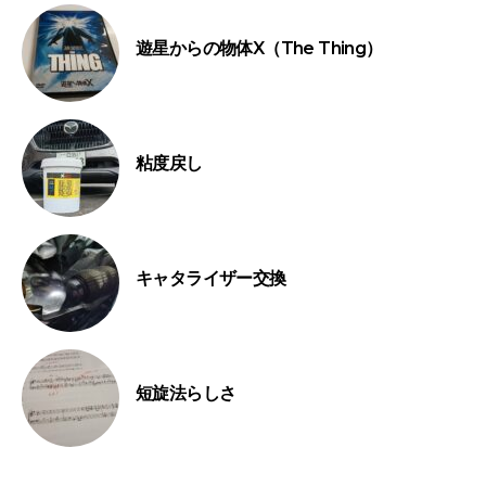
遊星からの物体X（The Thing）
粘度戻し
キャタライザー交換
短旋法らしさ