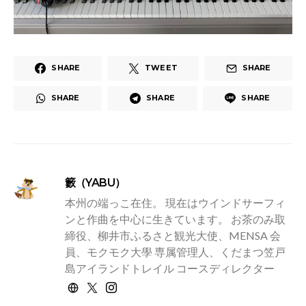
SHARE
TWEET
SHARE
SHARE
SHARE
SHARE
籔（YABU）
本州の端っこ在住。 現在はウインドサーフィ
ンと作曲を中心に生きています。 お茶のみ取
締役、柳井市ふるさと観光大使、MENSA 会
員、モクモク大學 専属管理人、くだまつ笠戸
島アイランドトレイル コースディレクター