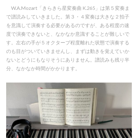
W.A.Mozart「きらきら星変奏曲 K.265」は第５変奏ま
で譜読みしていきました。第３・４変奏は大きな２拍子
を意識して演奏する必要があるのですが、ある程度の速
度で演奏できないと、なかなか意識することが難しいで
す。左右の手が５オクターブ程度離れた状態で演奏する
のも目がついていきませんし、まずは動きを覚えていか
ないとどうにもなりそうにありません。譜読みも残り半
分、なかなか時間がかかります。