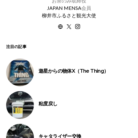
お茶のみ取締役
JAPAN MENSA
会員
柳井市ふるさと観光大使
注目の記事
遊星からの物体X（The Thing）
粘度戻し
キャタライザー交換