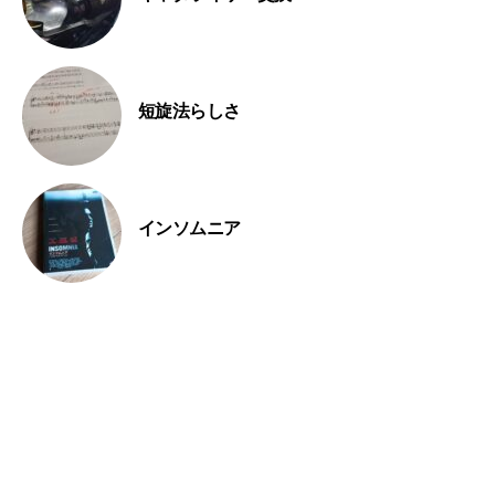
短旋法らしさ
インソムニア