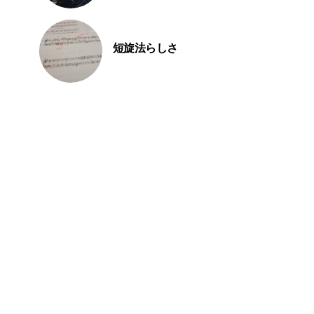
短旋法らしさ