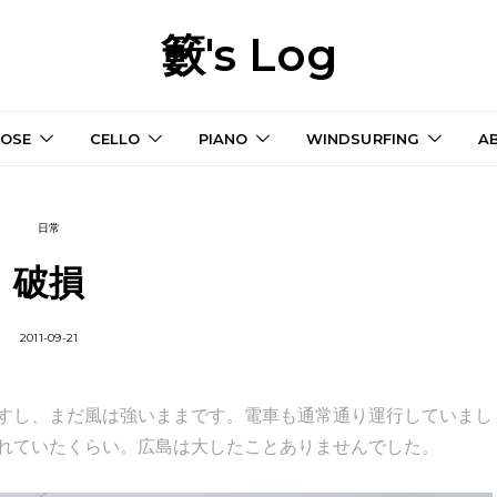
籔's Log
OSE
CELLO
PIANO
WINDSURFING
A
日常
破損
2011-09-21
すし、まだ風は強いままです。電車も通常通り運行していまし
れていたくらい。広島は大したことありませんでした。