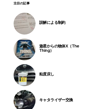
注目の記事
誤解による制約
遊星からの物体X（The
Thing）
粘度戻し
キャタライザー交換