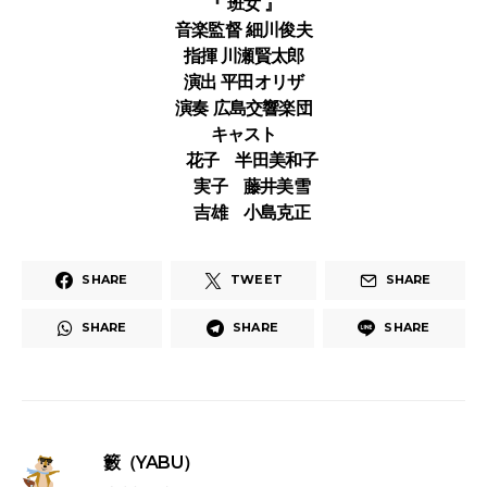
『 班女 』
音楽監督 細川俊夫
指揮 川瀬賢太郎
演出 平田オリザ
演奏 広島交響楽団
キャスト
花子 半田美和子
実子 藤井美雪
吉雄 小島克正
SHARE
TWEET
SHARE
SHARE
SHARE
SHARE
籔（YABU）