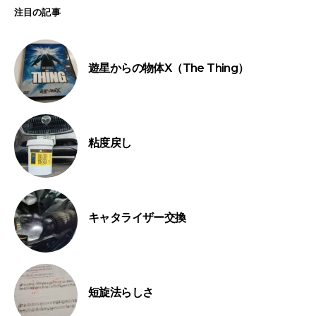
注目の記事
遊星からの物体X（The Thing）
粘度戻し
キャタライザー交換
短旋法らしさ