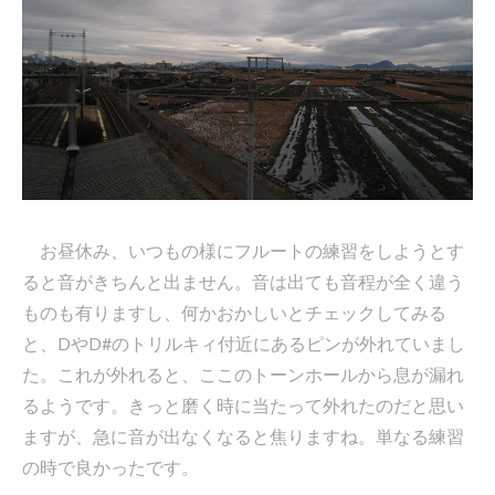
お昼休み、いつもの様にフルートの練習をしようとす
ると音がきちんと出ません。音は出ても音程が全く違う
ものも有りますし、何かおかしいとチェックしてみる
と、DやD#のトリルキィ付近にあるピンが外れていまし
た。これが外れると、ここのトーンホールから息が漏れ
るようです。きっと磨く時に当たって外れたのだと思い
ますが、急に音が出なくなると焦りますね。単なる練習
の時で良かったです。