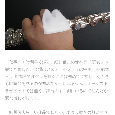
仕事を１時間早く帰り、細川俊夫のオペラ『 班女 』を
観てきました。会場はアステールプラザの中ホール(能舞
台)。能舞台でオペラを観ることは初めてですし、そもそ
も能舞台を見るのが初めてかもしれません。オーケスト
ラがピットでは無く、舞台のすぐ側にいるのでなんだか
変な感じがします。
細川俊夫らしい作品でしたが、あまり動きの無いオペ