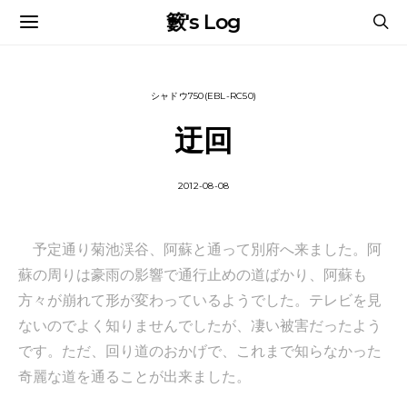
籔's Log
シャドウ750(EBL-RC50)
迂回
2012-08-08
予定通り菊池渓谷、阿蘇と通って別府へ来ました。阿
蘇の周りは豪雨の影響で通行止めの道ばかり、阿蘇も
方々が崩れて形が変わっているようでした。テレビを見
ないのでよく知りませんでしたが、凄い被害だったよう
です。ただ、回り道のおかげで、これまで知らなかった
奇麗な道を通ることが出来ました。