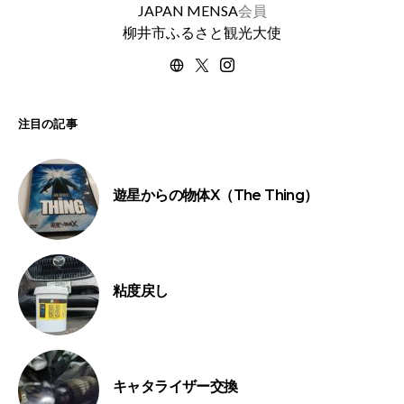
JAPAN MENSA
会員
柳井市ふるさと観光大使
注目の記事
遊星からの物体X（The Thing）
粘度戻し
キャタライザー交換