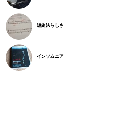
短旋法らしさ
インソムニア