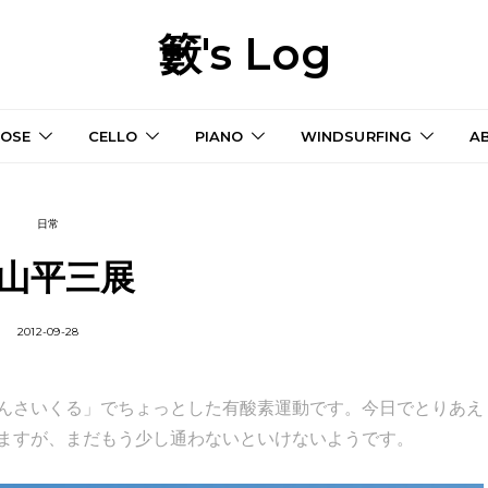
籔's Log
OSE
CELLO
PIANO
WINDSURFING
A
日常
山平三展
2012-09-28
んさいくる」でちょっとした有酸素運動です。今日でとりあえ
ますが、まだもう少し通わないといけないようです。