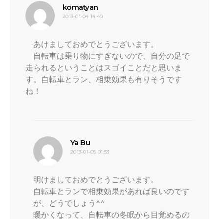
よ
komatyan
2013-01-04 14:40
り:
あけましておめでとうございます。
自転車は乗り物にすぎないので、自分の足で
走られるということはスゴイことだと思いま
す。自転車とラン、相乗効果も有りそうです
ね！
よ
Ya Bu
2013-01-05 01:53
り:
明けましておめでとうございます。
自転車とランで相乗効果があれば良いのです
が、どうでしょう^^
暖かくなって、自転車の冬眠から目覚めるの