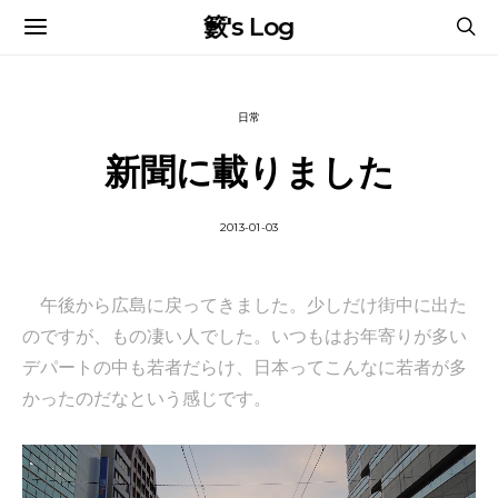
籔's Log
日常
新聞に載りました
2013-01-03
午後から広島に戻ってきました。少しだけ街中に出た
のですが、もの凄い人でした。いつもはお年寄りが多い
デパートの中も若者だらけ、日本ってこんなに若者が多
かったのだなという感じです。