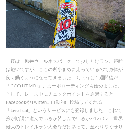
夜は「柳井ウェルネスパーク」で少しだけラン。距離
は短いですが、ここの所小まめに走っているので身体が
良く動くようになってきました。ちょうど１週間後が
「CCC(UTMB)」、カーボローディングも始めました。
そして、レース中にチェックポイントを通過すると
FacebookやTwitterに自動的に投稿してくれる
「LiveTrail」というサービスにも登録しました。これで
籔が順調に進んでいるか苦しんでいるかバレバレ、世界
最大のトレイルラン大会なだけあって、至れり尽くせり