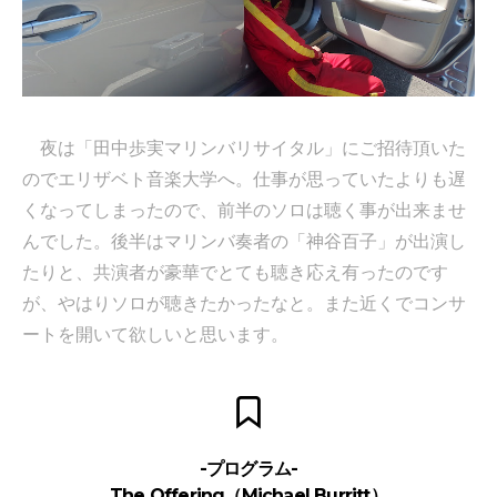
夜は「田中歩実マリンバリサイタル」にご招待頂いた
のでエリザベト音楽大学へ。仕事が思っていたよりも遅
くなってしまったので、前半のソロは聴く事が出来ませ
んでした。後半はマリンバ奏者の「神谷百子」が出演し
たりと、共演者が豪華でとても聴き応え有ったのです
が、やはりソロが聴きたかったなと。また近くでコンサ
ートを開いて欲しいと思います。
-プログラム-
The Offering（Michael Burritt）