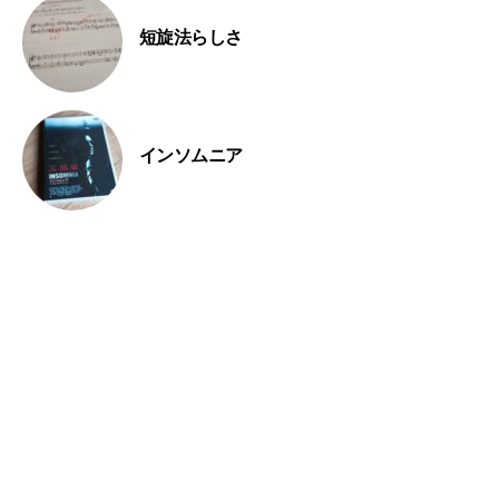
短旋法らしさ
インソムニア