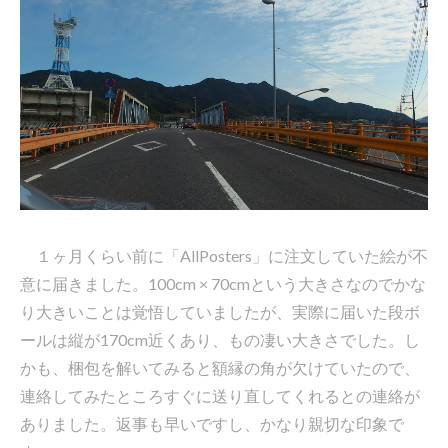
１ヶ月くらい前に「AllPosters」に注文していた絵が不
意に届きました。100cm × 70cmという大きさなのでかな
り大きいことは覚悟していましたが、実際に届いた段ボ
ールは縦が170cm近くあり、もの凄い大きさでした。し
かも、梱包を解いてみると額縁の角が欠けていたので、
連絡してみたところすぐに送り直してくれるとの連絡が
ありました。返事も早いですし、かなり親切な印象で