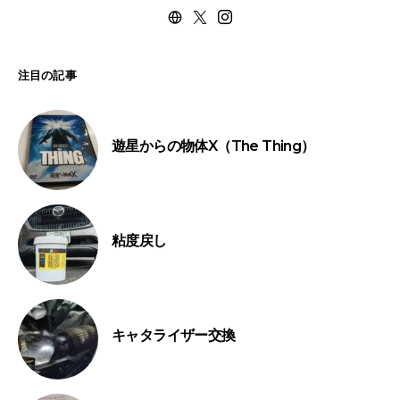
注目の記事
遊星からの物体X（The Thing）
粘度戻し
キャタライザー交換