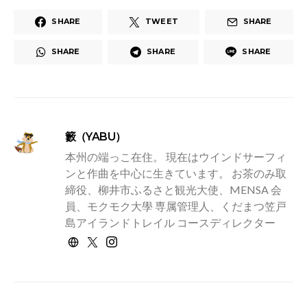
SHARE
TWEET
SHARE
SHARE
SHARE
SHARE
籔（YABU）
本州の端っこ在住。 現在はウインドサーフィ
ンと作曲を中心に生きています。 お茶のみ取
締役、柳井市ふるさと観光大使、MENSA 会
員、モクモク大學 専属管理人、くだまつ笠戸
島アイランドトレイル コースディレクター