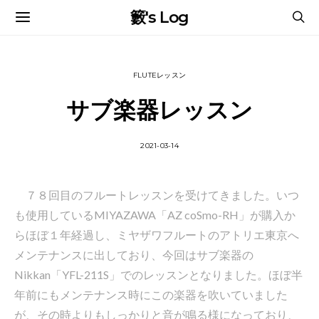
籔's Log
FLUTEレッスン
サブ楽器レッスン
2021-03-14
７８回目のフルートレッスンを受けてきました。いつ
も使用しているMIYAZAWA「AZ coSmo-RH」が購入か
らほぼ１年経過し、ミヤザワフルートのアトリエ東京へ
メンテナンスに出しており、今回はサブ楽器の
Nikkan「YFL-211S」でのレッスンとなりました。ほぼ半
年前にもメンテナンス時にこの楽器を吹いていました
が、その時よりもしっかりと音が鳴る様になっており、