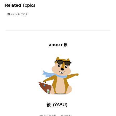
Related Topics
FLUTEレッスン
ABOUT 籔
籔（YABU）