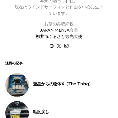
本州の端っこ在住。
現在はウインドサーフィンと作曲を中心に生き
ています。
お茶のみ取締役
JAPAN MENSA
会員
柳井市ふるさと観光大使
注目の記事
遊星からの物体X（The Thing）
粘度戻し