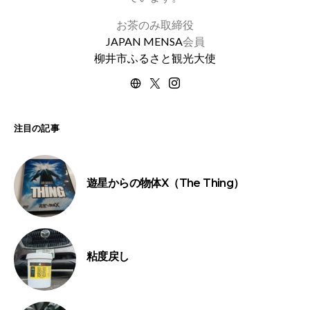
お茶のみ取締役
JAPAN MENSA
会員
柳井市ふるさと観光大使
注目の記事
遊星からの物体X（The Thing）
粘度戻し