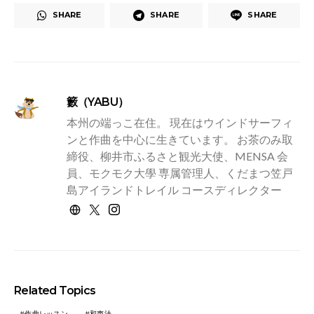
SHARE
SHARE
SHARE
籔（YABU）
本州の端っこ在住。 現在はウインドサーフィ
ンと作曲を中心に生きています。 お茶のみ取
締役、柳井市ふるさと観光大使、MENSA 会
員、モクモク大學 専属管理人、くだまつ笠戸
島アイランドトレイル コースディレクター
Related Topics
作曲レッスン
和声法