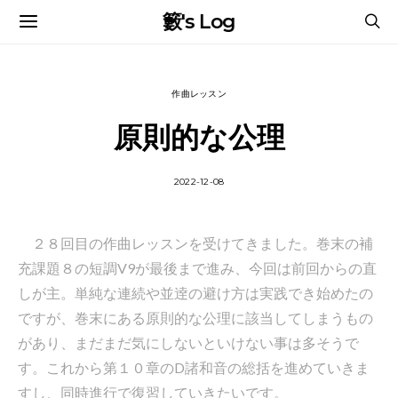
籔's Log
作曲レッスン
原則的な公理
2022-12-08
２８回目の作曲レッスンを受けてきました。巻末の補
充課題８の短調V9が最後まで進み、今回は前回からの直
しが主。単純な連続や並逹の避け方は実践でき始めたの
ですが、巻末にある原則的な公理に該当してしまうもの
があり、まだまだ気にしないといけない事は多そうで
す。これから第１０章のD諸和音の総括を進めていきま
すし、同時進行で復習していきたいです。