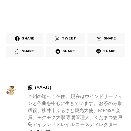
SHARE
TWEET
SHARE
SHARE
SHARE
SHARE
籔（YABU）
本州の端っこ在住。 現在はウインドサーフィ
ンと作曲を中心に生きています。 お茶のみ取
締役、柳井市ふるさと観光大使、MENSA 会
員、モクモク大學 専属管理人、くだまつ笠戸
島アイランドトレイル コースディレクター