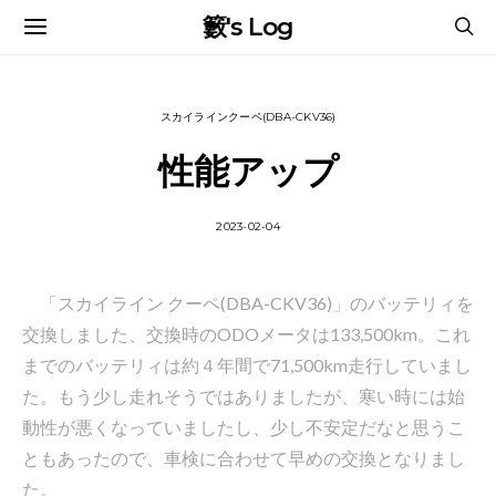
籔's Log
スカイラインクーペ(DBA-CKV36)
性能アップ
2023-02-04
「スカイライン クーペ(DBA-CKV36)」のバッテリィを
交換しました、交換時のODOメータは133,500km。これ
までのバッテリィは約４年間で71,500km走行していまし
た。もう少し走れそうではありましたが、寒い時には始
動性が悪くなっていましたし、少し不安定だなと思うこ
ともあったので、車検に合わせて早めの交換となりまし
た。