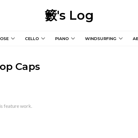
籔's Log
OSE
CELLO
PIANO
WINDSURFING
A
op Caps
s feature work.