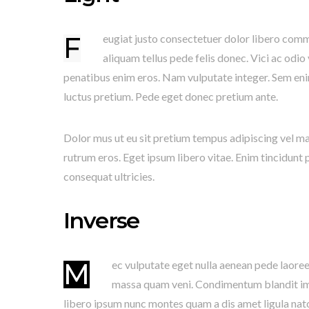
Feugiat justo consectetuer dolor libero commodo ac nisi pretium quis natoque odio. Ipsum ullamcorper
aliquam tellus pede felis donec. Vici ac odio
penatibus enim eros. Nam vulputate integer. Sem enim 
luctus pretium. Pede eget donec pretium ante.
Dolor mus ut eu sit pretium tempus adipiscing vel ma
rutrum eros. Eget ipsum libero vitae. Enim tincidunt
consequat ultricies.
Inverse
Mec vulputate eget nulla aenean pede laoreet eleifend rutrum. Elementum nec tellus sem sit mollis etiam
massa quam veni. Condimentum blandit impe
libero ipsum nunc montes quam a dis amet ligula nato