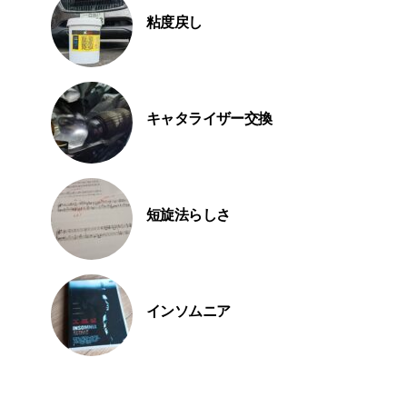
粘度戻し
キャタライザー交換
短旋法らしさ
インソムニア