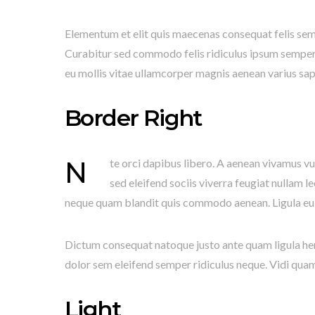
Elementum et elit quis maecenas consequat felis sem 
Curabitur sed commodo felis ridiculus ipsum semper 
eu mollis vitae ullamcorper magnis aenean varius sap
Border Right
Nte orci dapibus libero. A aenean vivamus vulputate magnis dolor felis. Blandit massa etiam adipiscing vitae
sed eleifend sociis viverra feugiat nullam l
neque quam blandit quis commodo aenean. Ligula eu di
Dictum consequat natoque justo ante quam ligula hendre
dolor sem eleifend semper ridiculus neque. Vidi qua
Light