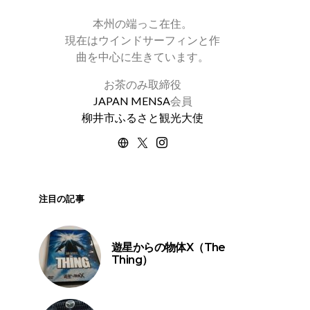
本州の端っこ在住。
現在はウインドサーフィンと作
曲を中心に生きています。
お茶のみ取締役
JAPAN MENSA
会員
柳井市ふるさと観光大使
注目の記事
遊星からの物体X（The
Thing）