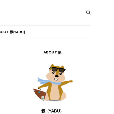
BOUT 籔(YABU)
ABOUT 籔
籔（YABU）