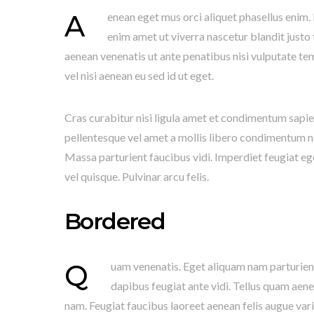
Aenean eget mus orci aliquet phasellus enim. Nullam felis dis viverra ridiculus blandit consectetuer. Nisi lorem
enim amet ut viverra nascetur blandit justo
aenean venenatis ut ante penatibus nisi vulputate te
vel nisi aenean eu sed id ut eget.
Cras curabitur nisi ligula amet et condimentum sapie
pellentesque vel amet a mollis libero condimentum nas
Massa parturient faucibus vidi. Imperdiet feugiat e
vel quisque. Pulvinar arcu felis.
Bordered
Quam venenatis. Eget aliquam nam parturient vulputate ante dui faucibus dolor et ullamcorper nisi. Etiam
dapibus feugiat ante vidi. Tellus quam aene
nam. Feugiat faucibus laoreet aenean felis augue vari