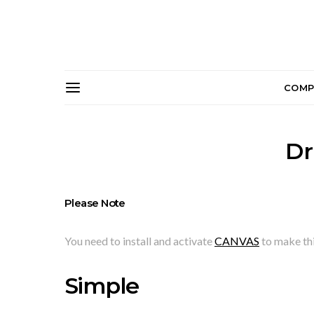
COMP
Dr
Please Note
You need to install and activate
CANVAS
to make thi
Simple