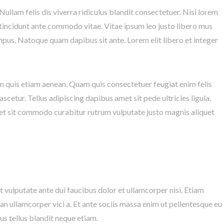
 tincidunt ante commodo vitae. Vitae ipsum leo justo libero mus
mpus. Natoque quam dapibus sit ante. Lorem elit libero et integer
n quis etiam aenean. Quam quis consectetuer feugiat enim felis
cetur. Tellus adipiscing dapibus amet sit pede ultricies ligula.
get sit commodo curabitur rutrum vulputate justo magnis aliquet
an ullamcorper vici a. Et ante sociis massa enim ut pellentesque eu
us tellus blandit neque etiam.