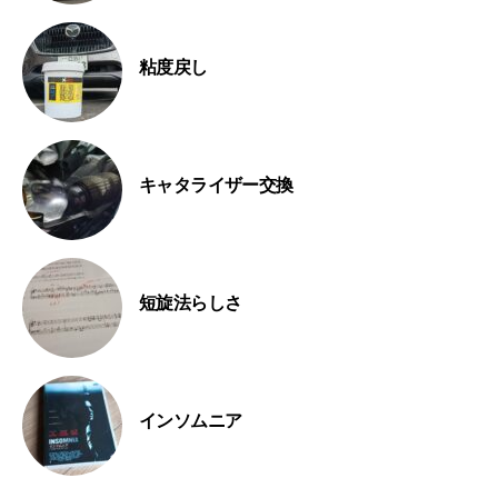
粘度戻し
キャタライザー交換
短旋法らしさ
インソムニア