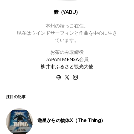
籔（YABU）
本州の端っこ在住。
現在はウインドサーフィンと作曲を中心に生き
ています。
お茶のみ取締役
JAPAN MENSA
会員
柳井市ふるさと観光大使
注目の記事
遊星からの物体X（The Thing）