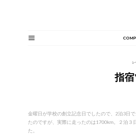
COMP
シャ
指宿
金曜日が学校の創立記念日でしたので、2泊3日で
たのですが、実際に走ったのは1700km。２泊
た。