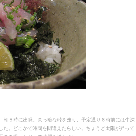
、朝５時に出発。真っ暗な峠を走り、予定通り６時前には牛深
でした。どこかで時間を間違えたらしい。ちょうど太陽が昇って