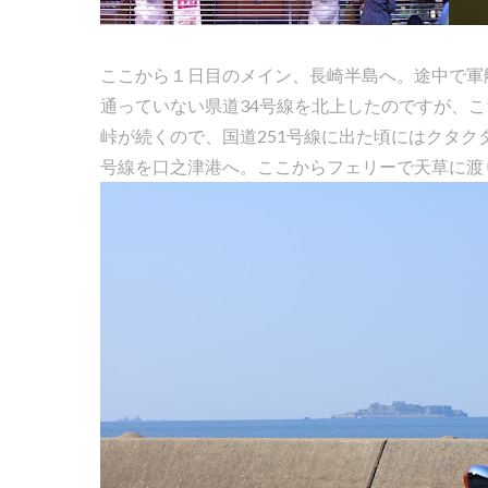
ここから１日目のメイン、長崎半島へ。途中で軍
通っていない県道34号線を北上したのですが、
峠が続くので、国道251号線に出た頃にはクタク
号線を口之津港へ。ここからフェリーで天草に渡