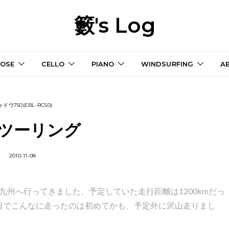
籔's Log
OSE
CELLO
PIANO
WINDSURFING
A
ドウ750(EBL-RC50)
ツーリング
2010-11-08
九州へ行ってきました。予定していた走行距離は1200kmだっ
３日でこんなに走ったのは初めてかも、予定外に沢山走りまし