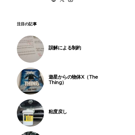
注目の記事
誤解による制約
遊星からの物体X（The
Thing）
粘度戻し