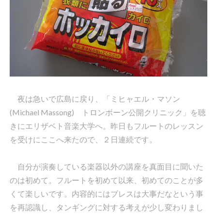
夜は急いで広島に戻り、「ミヒャエル・マソン
(Michael Massong) トロンボーン公開クリニック」を聴
きにエリザベト音楽大学へ。昨日もフルートのレッスン
を受けにここへ来たので、２日連続です。
自分が演奏している楽器以外の講座を真面目に聞いた
のは初めて。フルートを初めて以来、初めてのことが多
くて楽しいです。内容的にはブレスは大事だなという事
を再認識し、タンギングに対する考えが少し変わりまし