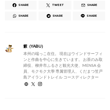
SHARE
TWEET
SHARE
SHARE
SHARE
SHARE
籔（YABU）
本州の端っこ在住。 現在はウインドサーフィ
ンと作曲を中心に生きています。 お茶のみ取
締役、柳井市ふるさと観光大使、MENSA 会
員、モクモク大學 専属管理人、くだまつ笠戸
島アイランドトレイル コースディレクター