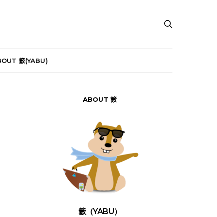
BOUT 籔(YABU)
ABOUT 籔
籔（YABU）