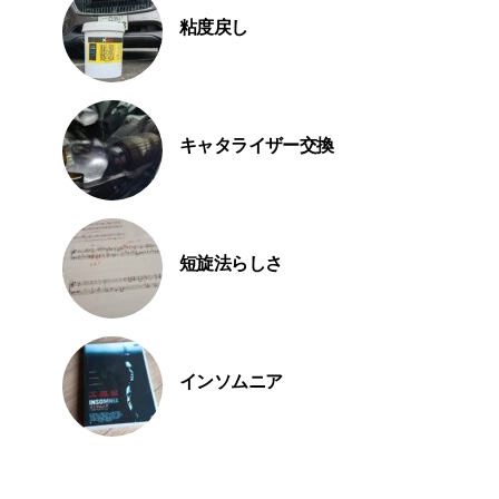
粘度戻し
キャタライザー交換
短旋法らしさ
インソムニア