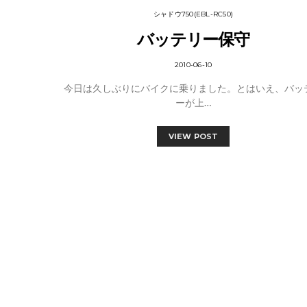
シャドウ750(EBL-RC50)
バッテリー保守
2010-06-10
今日は久しぶりにバイクに乗りました。とはいえ、バッ
ーが上…
VIEW POST