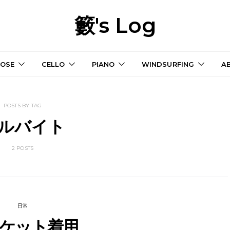
籔's Log
OSE
CELLO
PIANO
WINDSURFING
A
POSTS BY TAG
ルバイト
2 POSTS
日常
ケット着用