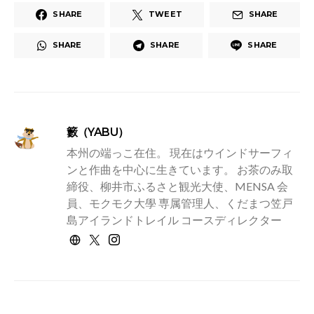
SHARE
TWEET
SHARE
SHARE
SHARE
SHARE
籔（YABU）
本州の端っこ在住。 現在はウインドサーフィ
ンと作曲を中心に生きています。 お茶のみ取
締役、柳井市ふるさと観光大使、MENSA 会
員、モクモク大學 専属管理人、くだまつ笠戸
島アイランドトレイル コースディレクター