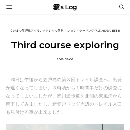
籔's Log
くだまつ笠戸島アイランドトレイル運営
レガシィツーリングワゴン(DBA-BRM)
Third course exploring
2015-09-06
昨日は午後から笠戸島の第３回トレイル調査へ。出発
が遅くなってしまい、３時頃から１時間半だけの調査に
なってしまいましたが、瀬川遊歩道を北側の東風浦から
南下してみましたし、新笠戸ドッグ周辺のトレイル入口
も見付ける事が出来ました。