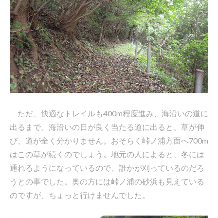
ただ、快適なトレイルも400m程度進み、海沿いの道に
出るまで。海沿いの日が良く当たる道に出ると、草が伸
び、道が全く分かりません。おそらく峠ノ浦方面へ700m
はこの草が続くのでしょう。地元の人によると、冬には
通れるようになっているので、誰かが刈っているのだろ
うとの事でした。奥の方には峠ノ浦の砂浜も見えている
のですが、ちょっと行けませんでした。