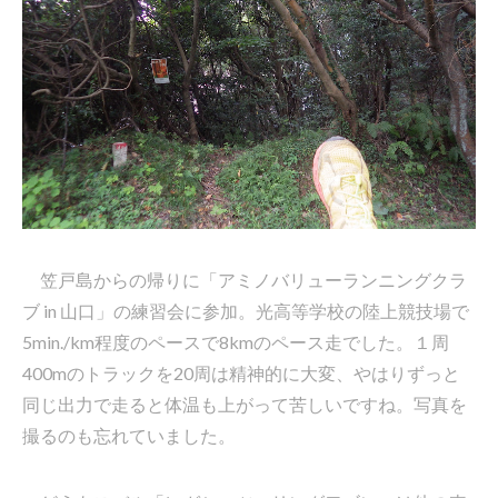
笠戸島からの帰りに「アミノバリューランニングクラ
ブ in 山口」の練習会に参加。光高等学校の陸上競技場で
5min./km程度のペースで8kmのペース走でした。１周
400mのトラックを20周は精神的に大変、やはりずっと
同じ出力で走ると体温も上がって苦しいですね。写真を
撮るのも忘れていました。