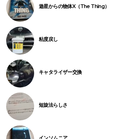
遊星からの物体X（The Thing）
粘度戻し
キャタライザー交換
短旋法らしさ
インソムニア