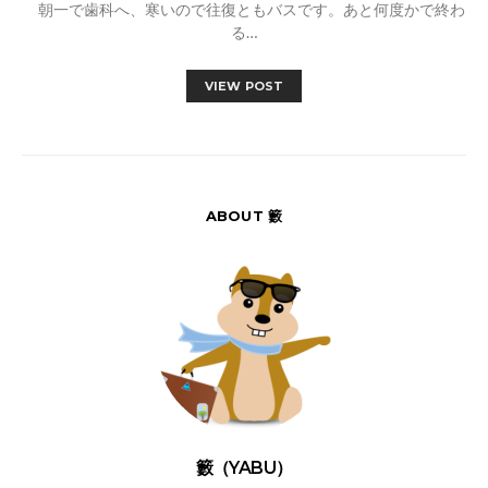
朝一で歯科へ、寒いので往復ともバスです。あと何度かで終わ
る…
VIEW POST
ABOUT 籔
籔（YABU）