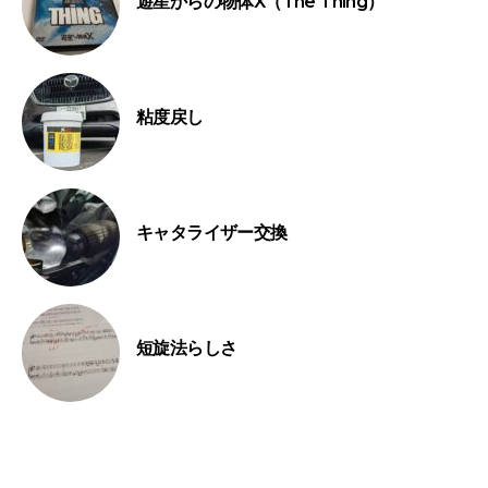
遊星からの物体X（The Thing）
粘度戻し
キャタライザー交換
短旋法らしさ