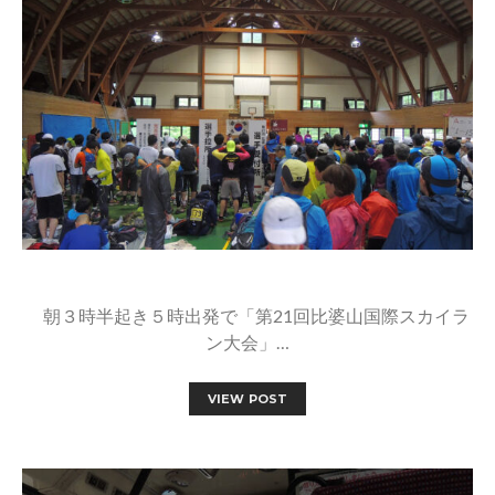
朝３時半起き５時出発で「第21回比婆山国際スカイラ
ン大会」…
VIEW POST